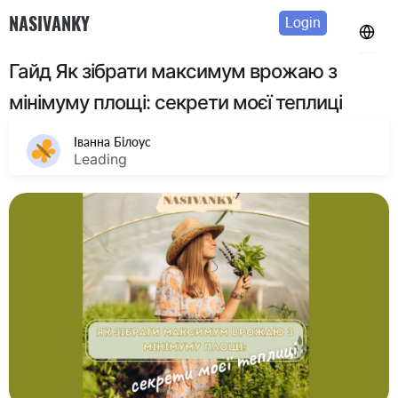
NASIVANKY
Login
Гайд Як зібрати максимум врожаю з
мінімуму площі: секрети моєї теплиці
Іванна Білоус
Leading