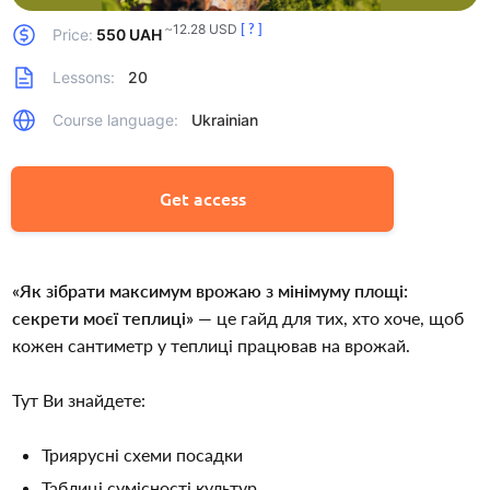
~12.28 USD
[ ? ]
Price:
550 UAH
Lessons:
20
Course language:
Ukrainian
Get access
«Як зібрати максимум врожаю з мінімуму площі: 
секрети моєї теплиці»
 — це гайд для тих, хто хоче, щоб 
кожен сантиметр у теплиці працював на врожай.
Тут Ви знайдете:
Триярусні схеми посадки
Таблиці сумісності культур